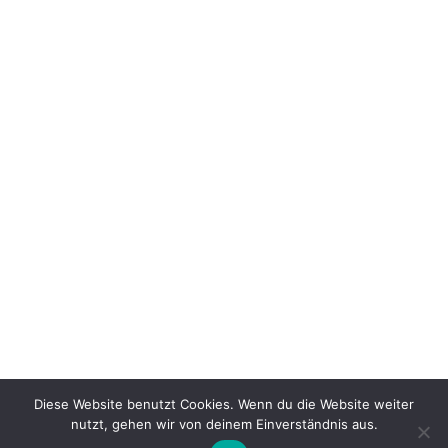
DACKEL GIN
44,99
€
inkl. 19 % MwSt.
Produkt enthält: 500
ml
Diese Website benutzt Cookies. Wenn du die Website weiter
nutzt, gehen wir von deinem Einverständnis aus.