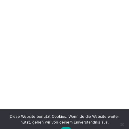
DACKEL GIN
44,99
€
inkl. 19 % MwSt.
Produkt enthält: 500
ml
Diese Website benutzt Cookies. Wenn du die Website weiter
nutzt, gehen wir von deinem Einverständnis aus.